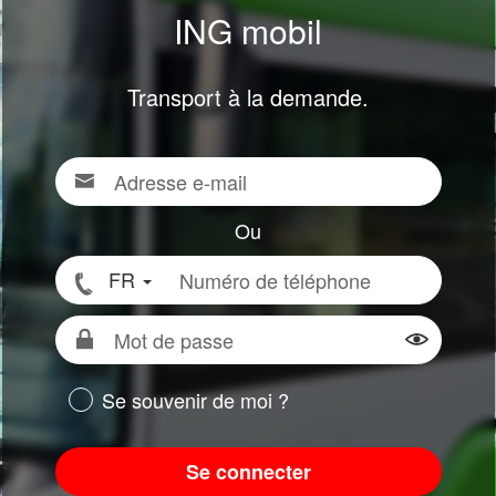
ING mobil
Transport à la demande.
Adresse
Pour
e-
vous
mail
connecter,
Ou
renseigner
Numéro
FR
votre
de
adresse
téléphone
Mot
e-
de
Montrer 
mail
passe
ou
Se souvenir de moi ?
votre
numéro
Se connecter
de