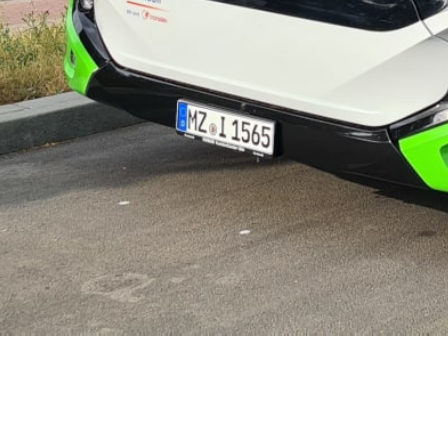
Mes ré
Nouvell
Mes rés