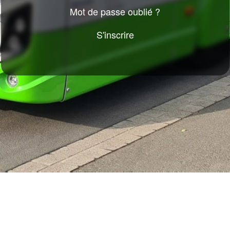
téléphone
Mot de passe oublié ?
S'inscrire
servations
Mon compte
e réservation
Mes données personnelles
ervations